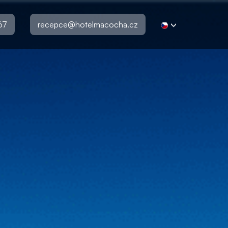
67
recepce@hotelmacocha.cz